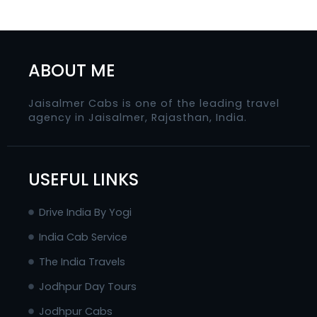
ABOUT ME
Jaisalmer Cabs is one of the leading travel
agency in Jaisalmer, Rajasthan, India.
USEFUL LINKS
Drive India By Yogi
India Cab Service
The India Travels
Jodhpur Day Tours
Jodhpur Cabs