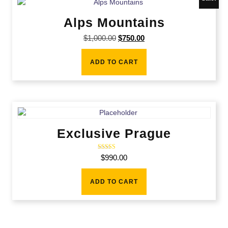
Alps Mountains
$
1,000.00
$
750.00
ADD TO CART
Exclusive Prague
Rated
$
990.00
3.00
out of 5
ADD TO CART