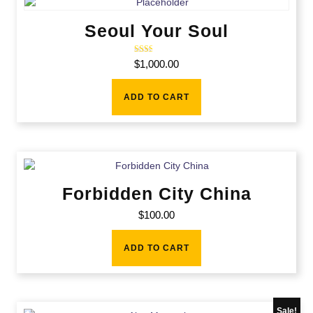
Seoul Your Soul
Rate
$
1,000.00
d
2.00
out
of 5
ADD TO CART
Forbidden City China
$
100.00
ADD TO CART
Sale!