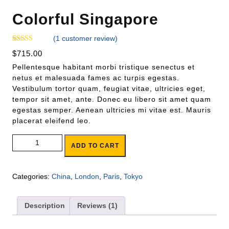
Colorful Singapore
(
1
customer review)
Rated
1
$
715.00
3.00
out of 5
Pellentesque habitant morbi tristique senectus et
based
on
netus et malesuada fames ac turpis egestas.
custom
Vestibulum tortor quam, feugiat vitae, ultricies eget,
er
rating
tempor sit amet, ante. Donec eu libero sit amet quam
egestas semper. Aenean ultricies mi vitae est. Mauris
placerat eleifend leo.
ADD TO CART
Categories:
China
,
London
,
Paris
,
Tokyo
Description
Reviews (1)