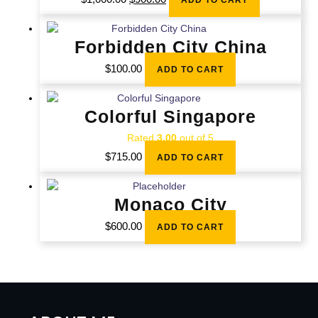
ADD TO CART
Forbidden City China
$
100.00
ADD TO CART
Colorful Singapore
Rated
3.00
out of 5
$
715.00
ADD TO CART
Monaco City
$
600.00
ADD TO CART