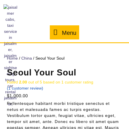
Menu
Home
/
China
/ Seoul Your Soul
Seoul Your Soul
Rated
2.00
out of 5 based on
1
customer rating
(
1
customer review)
$
1,000.00
Pellentesque habitant morbi tristique senectus et
netus et malesuada fames ac turpis egestas.
Vestibulum tortor quam, feugiat vitae, ultricies eget,
tempor sit amet, ante. Donec eu libero sit amet quam
egestas semper. Aenean ultricies mi vitae est. Mauris