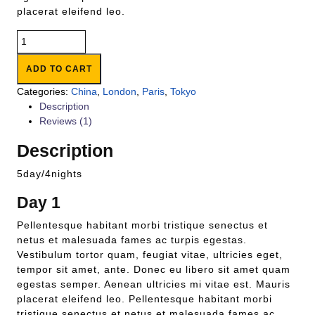
placerat eleifend leo.
ADD TO CART
Categories:
China
,
London
,
Paris
,
Tokyo
Description
Reviews (1)
Description
5day/4nights
Day 1
Pellentesque habitant morbi tristique senectus et
netus et malesuada fames ac turpis egestas.
Vestibulum tortor quam, feugiat vitae, ultricies eget,
tempor sit amet, ante. Donec eu libero sit amet quam
egestas semper. Aenean ultricies mi vitae est. Mauris
placerat eleifend leo. Pellentesque habitant morbi
tristique senectus et netus et malesuada fames ac